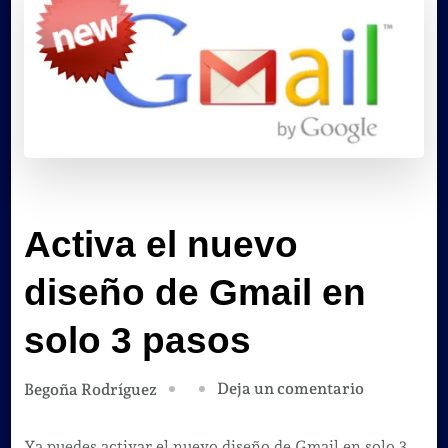
Activa el nuevo
diseño de Gmail en
solo 3 pasos
en
Deja un comentario
Begoña Rodríguez
Activa
el
Ya puedes activar el nuevo diseño de Gmail en solo 3