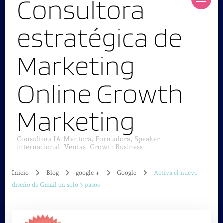
Consultora
estratégica de
Marketing
Online Growth
Marketing
Consultora IA,Mentora, Formadora, Speaker
internacional, Ventas, Growth Business
Inicio
Blog
google +
Google
Activa el nuevo
diseño de Gmail en solo 3 pasos