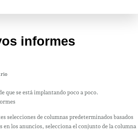
vos informes
en
rio
Configura
los
e que se está implantando poco a poco.
nuevos
informes
Facebook
es selecciones de columnas predeterminados basados ​​
s en los anuncios, selecciona el conjunto de la columna