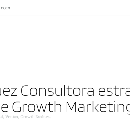
l.com
ez Consultora estra
ne Growth Marketin
al, Ventas, Growth Business