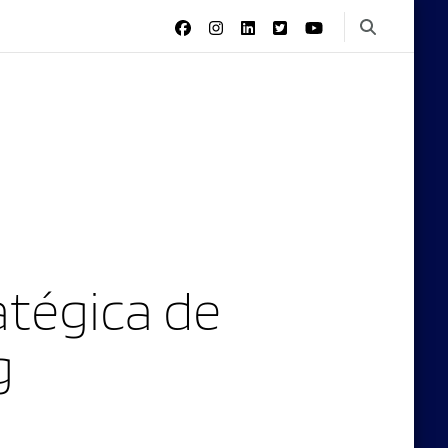
tégica de
g