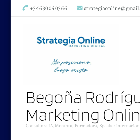
+34630040366
strategiaonline@gmai
Begoña Rodrígu
Marketing Onli
Consultora IA,Mentora, Formadora, Speaker internacion