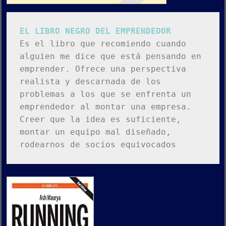
EL LIBRO NEGRO DEL EMPRENDEDOR
Es el libro que recomiendo cuando 
alguien me dice que está pensando en 
emprender. Ofrece una perspectiva 
realista y descarnada de los 
problemas a los que se enfrenta un 
emprendedor al montar una empresa.
Creer que la idea es suficiente, 
montar un equipo mal diseñado, 
rodearnos de socios equivocados 