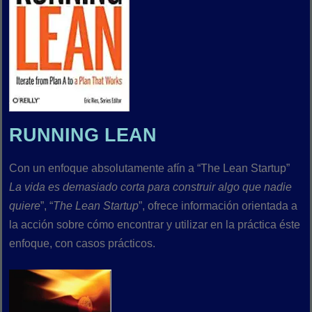
RUNNING LEAN
Con un enfoque absolutamente afín a “The Lean Startup”
La vida es demasiado corta para construir algo que nadie
quiere
”, “
The Lean Startup
”, ofrece información orientada a
la acción sobre cómo encontrar y utilizar en la práctica éste
enfoque, con casos prácticos.