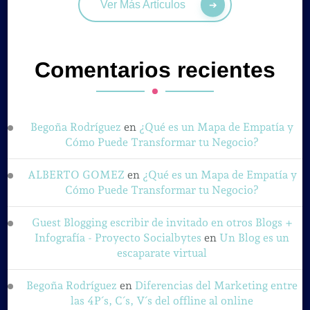
Ver Más Artículos
Comentarios recientes
Begoña Rodríguez
en
¿Qué es un Mapa de Empatía y
Cómo Puede Transformar tu Negocio?
ALBERTO GOMEZ
en
¿Qué es un Mapa de Empatía y
Cómo Puede Transformar tu Negocio?
Guest Blogging escribir de invitado en otros Blogs +
Infografía - Proyecto Socialbytes
en
Un Blog es un
escaparate virtual
Begoña Rodríguez
en
Diferencias del Marketing entre
las 4P´s, C´s, V´s del offline al online