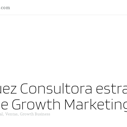
l.com
ez Consultora estra
ne Growth Marketin
al, Ventas, Growth Business