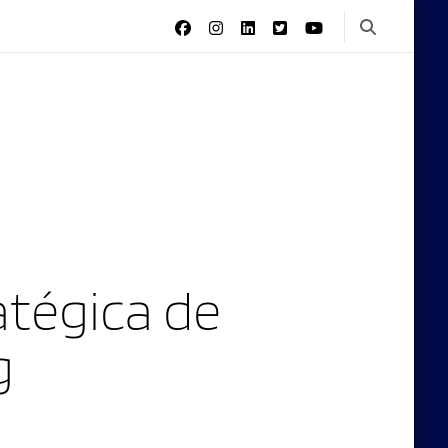
tégica de
g