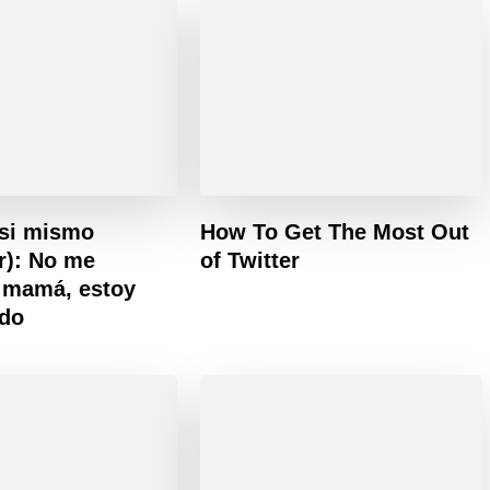
 si mismo
How To Get The Most Out
r): No me
of Twitter
 mamá, estoy
ndo