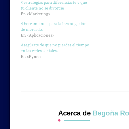
3 estrategias para diferenciarte y que
tu cliente no se divorcie
En «Marketing»
4 herramientas para la investigación
de mercado.
En «Aplicaciones»
Asegúrate de que no pierdes el tiempo
en las redes sociales.
En «Pyme»
Acerca de
Begoña Ro