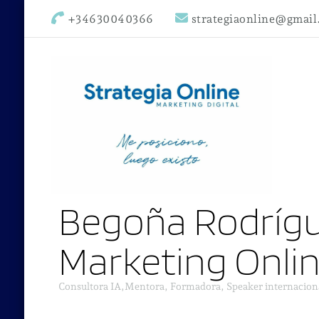
+34630040366
strategiaonline@gmai
Begoña Rodrígu
Marketing Onli
Consultora IA,Mentora, Formadora, Speaker internacion