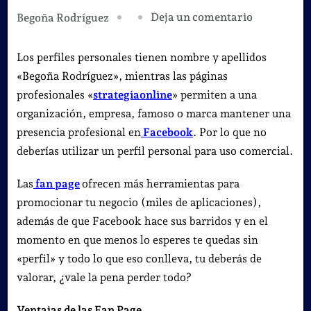
en
Deja un comentario
Begoña Rodríguez
Los
mejores
Los perfiles personales tienen nombre y apellidos
consejos
«Begoña Rodríguez», mientras las páginas
para
profesionales «
strategiaonline
» permiten a una
destacar
organización, empresa, famoso o marca mantener una
en
presencia profesional en
Facebook
. Por lo que no
Facebook.
deberías utilizar un perfil personal para uso comercial.
Las
fan page
ofrecen más herramientas para
promocionar tu negocio (miles de aplicaciones),
además de que Facebook hace sus barridos y en el
momento en que menos lo esperes te quedas sin
«perfil» y todo lo que eso conlleva, tu deberás de
valorar, ¿vale la pena perder todo?
Ventajas de las Fan Page