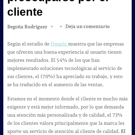
cliente
en
Deja un comentario
Begoña Rodríguez
Por
FIN
Según el estudio de
Qmatic
muestra que las empresas
las
que ofrecen una buena experiencia al usuario tienen
empresas
mejores resultados. El 54% de los que han
empiezan
implementado soluciones tecnológicas al servicio de
a
sus clientes, el (70%) ha apreciado su trabajo, y esto
preocupars
se ha traducido en el aumento de las ventas.
por
Estamos en el momento donde el cliente es mucho más
el
exigente y está mejor informado, por lo que demanda
cliente
una atención más personalizada y de calidad, el 73%
de los clientes valora principalmente que la marca les
aporte un servicio de atención al cliente de calidad.
El