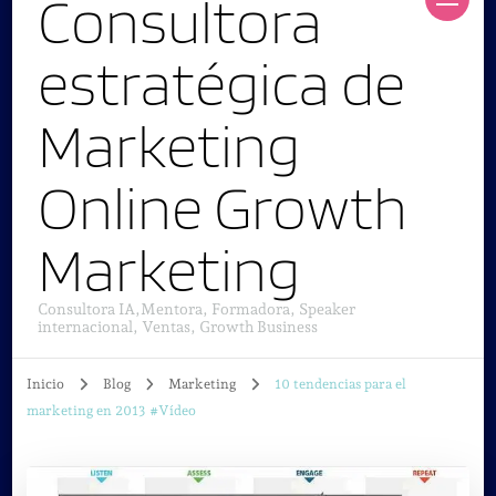
Consultora
estratégica de
Marketing
Online Growth
Marketing
Consultora IA,Mentora, Formadora, Speaker
internacional, Ventas, Growth Business
Inicio
Blog
Marketing
10 tendencias para el
marketing en 2013 #Vídeo