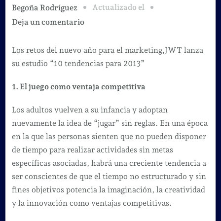
Actualizado el
Begoña Rodríguez
en
Deja un comentario
10
tendencias
Los retos del nuevo año para el marketing,JWT lanza
para
su estudio “10 tendencias para 2013”
el
1. El juego como ventaja competitiva
marketing
en
Los adultos vuelven a su infancia y adoptan
2013
nuevamente la idea de “jugar” sin reglas. En una época
#Vídeo
en la que las personas sienten que no pueden disponer
de tiempo para realizar actividades sin metas
específicas asociadas, habrá una creciente tendencia a
ser conscientes de que el tiempo no estructurado y sin
fines objetivos potencia la imaginación, la creatividad
y la innovación como ventajas competitivas.