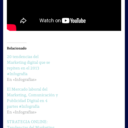
Relacionado
20 tendencias del
Marketing digital que se
repiten en el 2013
#Infografía
En «Infografías»
El Mercado laboral del
Marketing, Comunicación y
Publicidad Digital en 4
partes #Infografía
En «Infografías»
STRATEGIA ONLINE:
Tendencias del Marketing