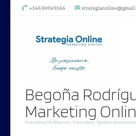
+34630040366
strategiaonline@gmai
Begoña Rodrígu
Marketing Onli
Consultora IA,Mentora, Formadora, Speaker internacion