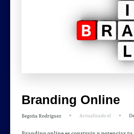
Branding Online
Actualizado el
De
Begoña Rodríguez
Branding online es construir y potenciar t