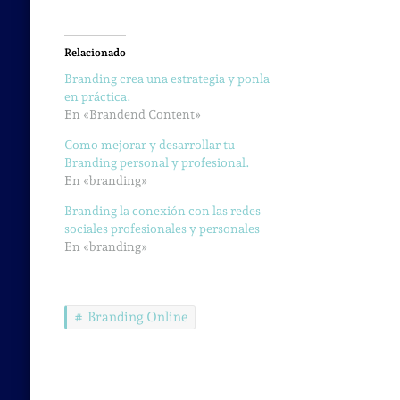
Relacionado
Branding crea una estrategia y ponla
en práctica.
En «Brandend Content»
Como mejorar y desarrollar tu
Branding personal y profesional.
En «branding»
Branding la conexión con las redes
sociales profesionales y personales
En «branding»
Branding Online