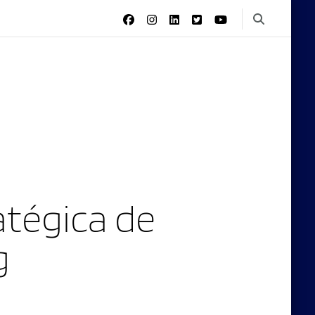
tégica de
g