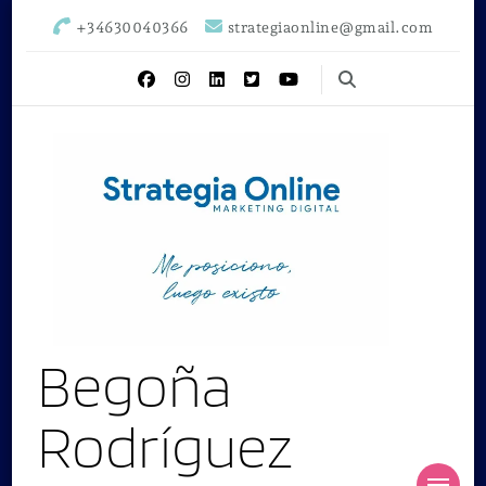
+34630040366
strategiaonline@gmail.com
Begoña
Rodríguez