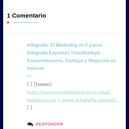
1 Comentario
Infografía: El Marketing en 5 pasos
Infografía Español | TodoStartups -
Emprendedores, Startups y Negocios en
Internet.
en
[.] [fuente]:
http://www.strategiaonline.es/el-email-
marketing-en-5-pasos-infografia-espanol/
.
[.]
RESPONDER