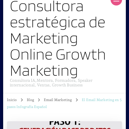
Consultora
estratégica de
Marketing
Online Growth
Marketing
Consultora IA,Mentora, Formadora, Speaker
internacional, Ventas, Growth Business
Inicio
Blog
Email Marketing
El Email Marketing en 5
pasos Infografía Español