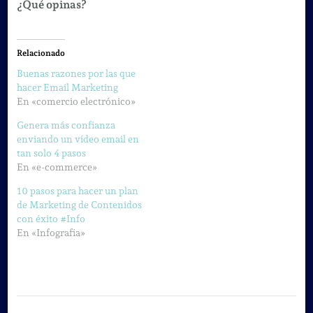
¿Qué opinas?
Relacionado
Buenas razones por las que
hacer Email Marketing
En «comercio electrónico»
Genera más confianza
enviando un vídeo email en
tan solo 4 pasos
En «e-commerce»
10 pasos para hacer un plan
de Marketing de Contenidos
con éxito #Info
En «Infografia»