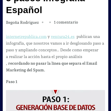
Español
en
1 comentario
Begoña Rodríguez
El
Email
internetrepublica.com
y
ventura24.es
publican una
Marketing
infografía, que nosotros vamos a ir desglosando paso a
en
paso y ampliando conceptos.. Desde como empezar
5
a realizar la acción hasta el propio análisis
pasos
,
recordando no pasar la linea que separa el Email
Infografía
Marketing del Spam.
Español
Paso 1