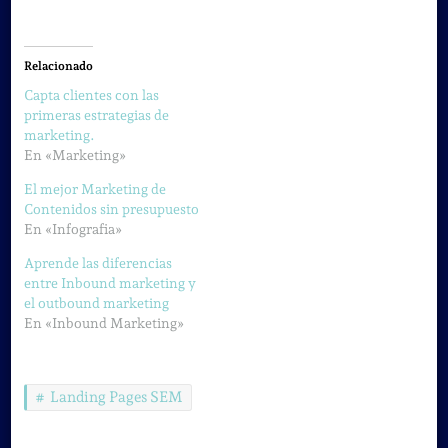
Relacionado
Capta clientes con las
primeras estrategias de
marketing.
En «Marketing»
El mejor Marketing de
Contenidos sin presupuesto
En «Infografia»
Aprende las diferencias
entre Inbound marketing y
el outbound marketing
En «Inbound Marketing»
Landing Pages SEM