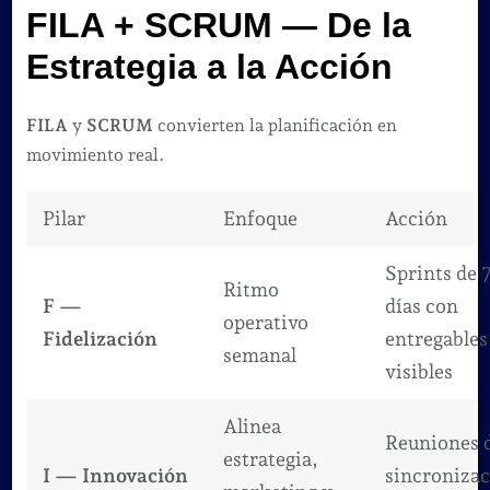
FILA + SCRUM — De la
Estrategia a la Acción
FILA
y
SCRUM
convierten la planificación en
movimiento real.
Pilar
Enfoque
Acción
Sprints de 
Ritmo
F —
días con
operativo
Fidelización
entregables
semanal
visibles
Alinea
Reuniones 
estrategia,
I — Innovación
sincroniza