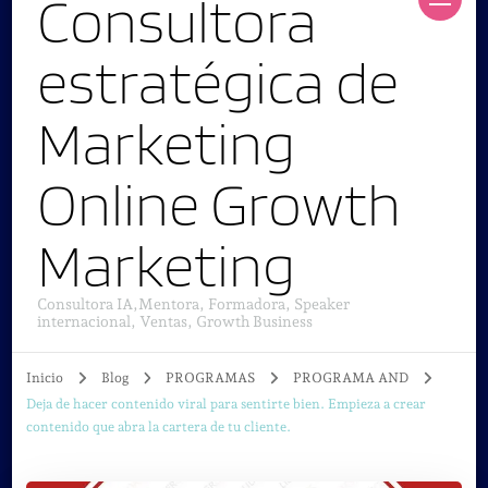
Consultora
estratégica de
Marketing
Online Growth
Marketing
Consultora IA,Mentora, Formadora, Speaker
internacional, Ventas, Growth Business
Inicio
Blog
PROGRAMAS
PROGRAMA AND
Deja de hacer contenido viral para sentirte bien. Empieza a crear
contenido que abra la cartera de tu cliente.