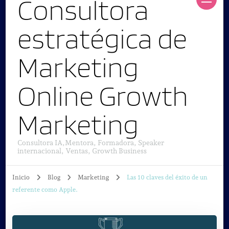
Consultora
estratégica de
Marketing
Online Growth
Marketing
Consultora IA,Mentora, Formadora, Speaker
internacional, Ventas, Growth Business
Inicio
Blog
Marketing
Las 10 claves del éxito de un
referente como Apple.