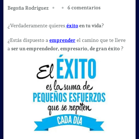
en
6 comentarios
Begoña Rodríguez
Las
10
¿Verdaderamente quieres
éxito
en tu vida
?
claves
¿Estás dispuesto a
emprender
el camino que te lleve
del
a
ser un emprendedor, empresario, de gran éxito
?
éxito
de
un
referente
como
Apple.