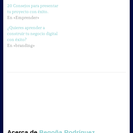
20 Consejos para presentar
tu proyecto con éxito.
En «Emprender»
¿Quieres aprender a
construir tu negocio digital
con éxito?
En «branding»
Acerca de
Begoña Rodríguez