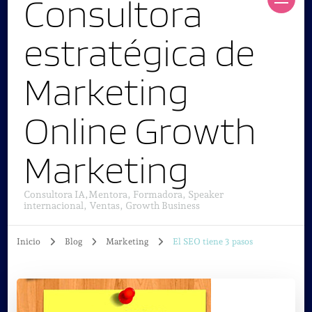
Consultora
estratégica de
Marketing
Online Growth
Marketing
Consultora IA,Mentora, Formadora, Speaker
internacional, Ventas, Growth Business
Inicio
Blog
Marketing
El SEO tiene 3 pasos