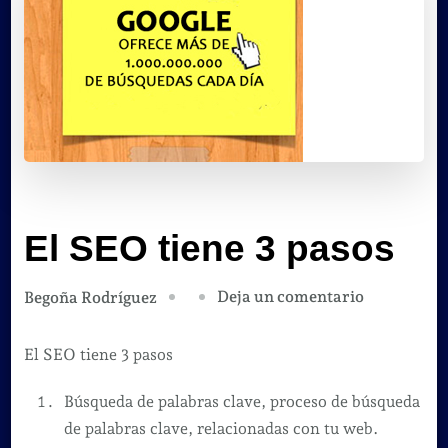
El SEO tiene 3 pasos
en
Deja un comentario
Begoña Rodríguez
El
SEO
El SEO tiene 3 pasos
tiene
Búsqueda de palabras clave, proceso de búsqueda
3
de palabras clave, relacionadas con tu web.
pasos