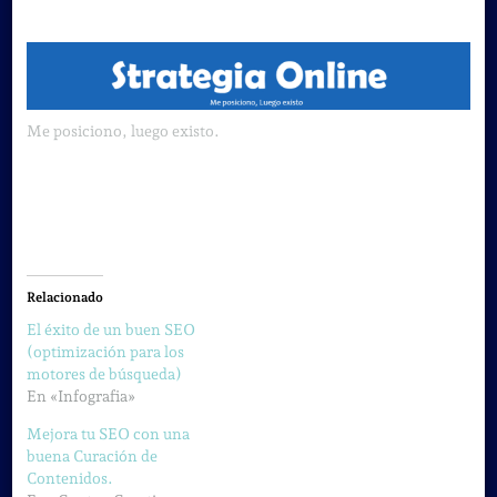
Me posiciono, luego existo.
Relacionado
El éxito de un buen SEO
(optimización para los
motores de búsqueda)
En «Infografia»
Mejora tu SEO con una
buena Curación de
Contenidos.