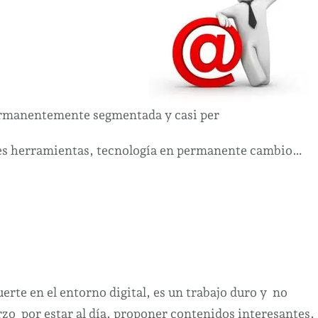
quieres
vender.
permanentemente segmentada y casi per
les herramientas, tecnología en permanente cambio…
erte en el entorno digital, es un trabajo duro y no
o por estar al día, proponer contenidos interesantes,