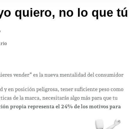
o quiero, no lo que tú
.
en
rio
Yo
compro
lo
que
uieres vender” es la nueva mentalidad del consumidor
yo
dad y en posición peligrosa, tener suficiente peso como
quiero,
ácticas de la marca, necesitarás algo más para que tu
no
lo
ción propia representa el 24% de los motivos para
que
tú
me