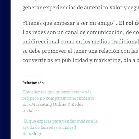
generar experiencias de auténtico valor y seg
«Tienes que empezar a ser mi amigo”.
El rol 
Las redes son un canal de comunicación, de co
unidireccional como en los medios tradicional
se debe promover el tener una relación con las
convertirlas en publicidad y marketing, día a d
Relacionado
Hay clientes que quieren estar en la
red pero no compartir conocimiento
En «Marketing Online Y Redes
sociales»
!!A que esperas para vender más con la
ayuda de las redes sociales!!
En «Blog»