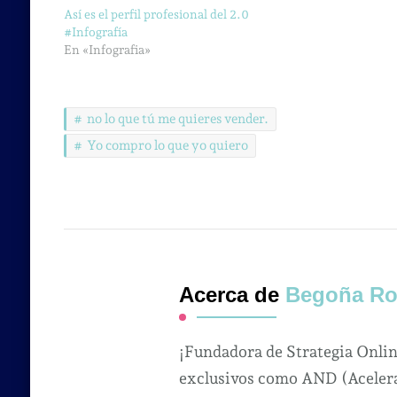
Así es el perfil profesional del 2.0
#Infografía
En «Infografia»
no lo que tú me quieres vender.
Yo compro lo que yo quiero
Acerca de
Begoña Ro
¡Fundadora de Strategia Onli
exclusivos como AND (Acelera