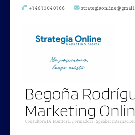
+34630040366
strategiaonline@gmai
Begoña Rodrígu
Marketing Onli
Consultora IA,Mentora, Formadora, Speaker internacion