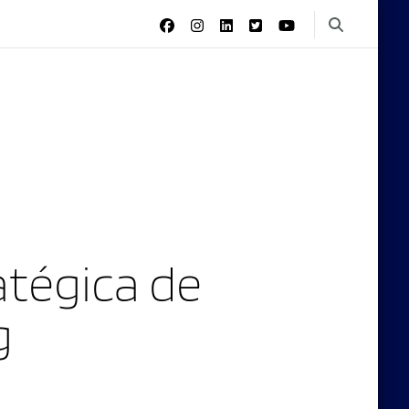
tégica de
g