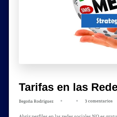
Tarifas en las Red
en
3 comentarios
Begoña Rodríguez
Ta
en
Abrir perfiles en las redes sociales NO es grat