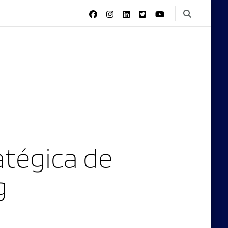
tégica de
g