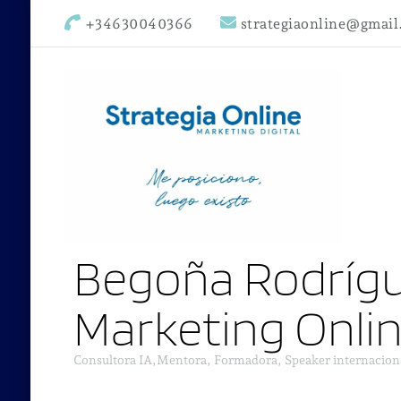
+34630040366
strategiaonline@gmai
Begoña Rodrígu
Marketing Onli
Consultora IA,Mentora, Formadora, Speaker internacion