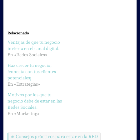
Relacionado
Ventajas de que tu negocio
invierta en el canal digital.
En «Redes Sociales»
Haz crecer tu negocio,
!conecta con tus clientes
potenciales¡
En «Estrategias»
Motivos por los que tu
negocio debe de estar en las
Redes Sociales.
En «Marketing»
Consejos prácticos para estar en la RED