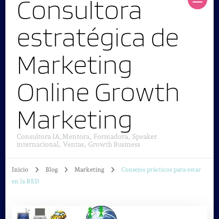
Consultora
estratégica de
Marketing
Online Growth
Marketing
Consultora IA,Mentora, Formadora, Speaker
internacional, Ventas, Growth Business
Inicio
Blog
Marketing
Consejos prácticos para estar
en la RED