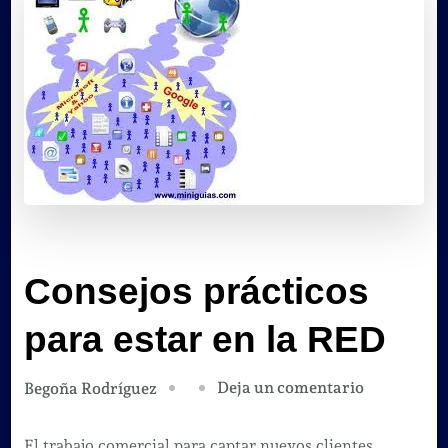
Consejos prácticos
para estar en la RED
en
Deja un comentario
Begoña Rodríguez
Consejos
prácticos
El trabajo comercial para captar nuevos clientes,