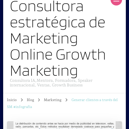
Consultora
estratégica de
Marketing
Online Growth
Marketing
Consultora IA,Mentora, Formadora, Speaker
internacional, Ventas, Growth Business
Inicio
Blog
Marketing
Generar clientes a través del
SM #infografía