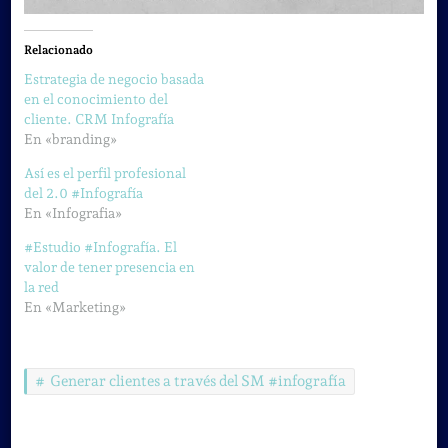
Relacionado
Estrategia de negocio basada
en el conocimiento del
cliente. CRM Infografía
En «branding»
Así es el perfil profesional
del 2.0 #Infografía
En «Infografia»
#Estudio #Infografía. El
valor de tener presencia en
la red
En «Marketing»
Generar clientes a través del SM #infografía