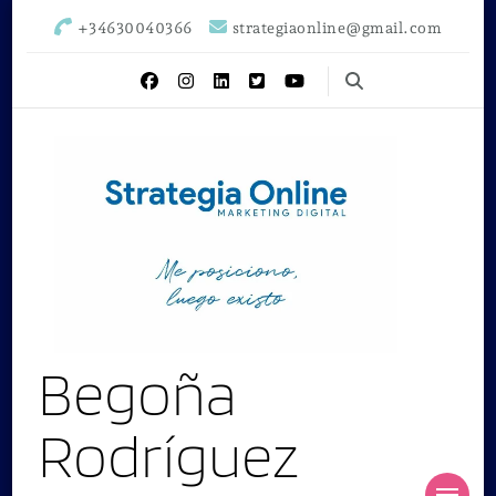
+34630040366
strategiaonline@gmail.com
Begoña
Rodríguez