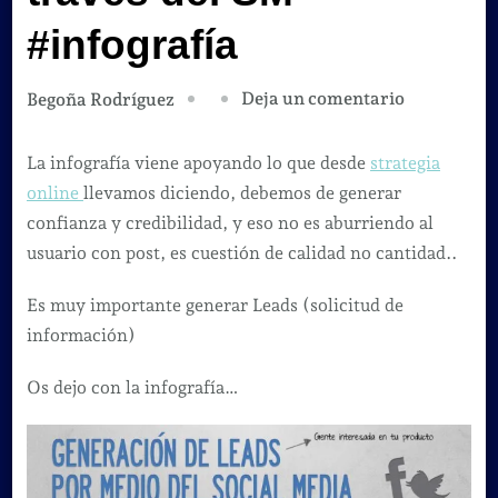
#infografía
en
Deja un comentario
Begoña Rodríguez
Generar
clientes
La infografía viene apoyando lo que desde
strategia
a
online
llevamos diciendo, debemos de generar
través
confianza y credibilidad, y eso no es aburriendo al
del
usuario con post, es cuestión de calidad no cantidad..
SM
Es muy importante generar Leads (solicitud de
#infografí
información)
Os dejo con la infografía…