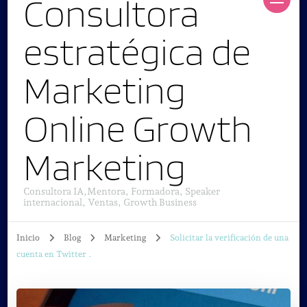
Consultora
estratégica de
Marketing
Online Growth
Marketing
Consultora IA,Mentora, Formadora, Speaker
internacional, Ventas, Growth Business
Inicio
Blog
Marketing
Solicitar la verificación de una
cuenta en Twitter .