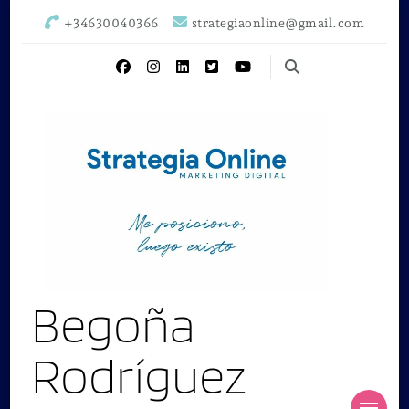
+34630040366
strategiaonline@gmail.com
Begoña
Rodríguez