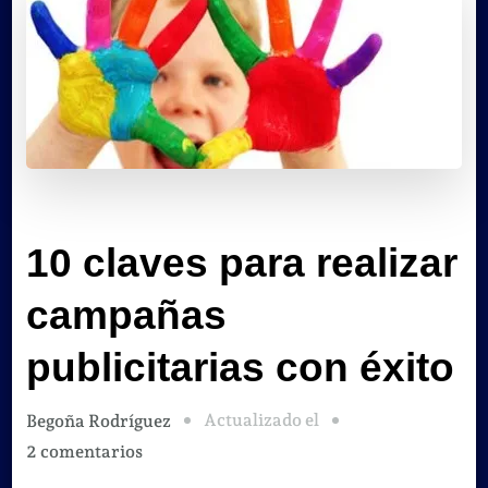
10 claves para realizar
campañas
publicitarias con éxito
Actualizado el
Begoña Rodríguez
en
2 comentarios
10