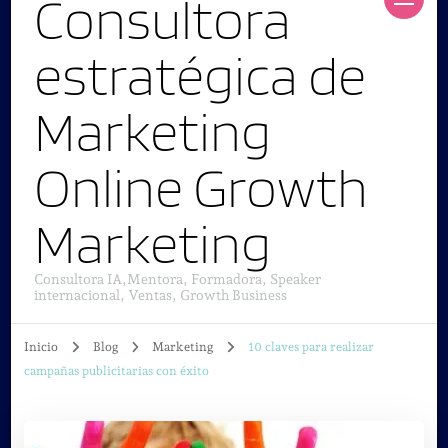
Consultora
estratégica de
Marketing
Online Growth
Marketing
Consultora IA,Mentora, Formadora, Speaker
internacional, Ventas, Growth Business
Inicio
Blog
Marketing
10 claves para realizar
campañas publicitarias con éxito