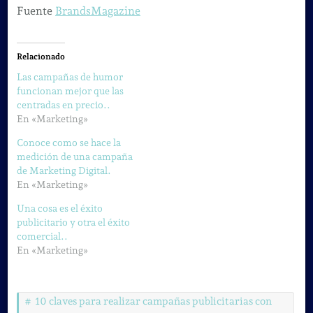
Fuente
BrandsMagazine
Relacionado
Las campañas de humor
funcionan mejor que las
centradas en precio..
En «Marketing»
Conoce como se hace la
medición de una campaña
de Marketing Digital.
En «Marketing»
Una cosa es el éxito
publicitario y otra el éxito
comercial..
En «Marketing»
10 claves para realizar campañas publicitarias con