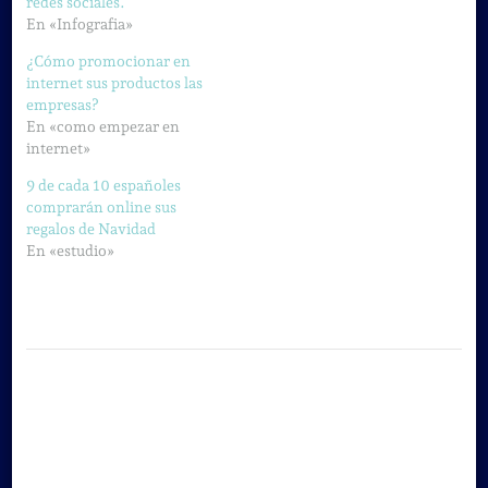
redes sociales.
En «Infografia»
¿Cómo promocionar en
internet sus productos las
empresas?
En «como empezar en
internet»
9 de cada 10 españoles
comprarán online sus
regalos de Navidad
En «estudio»