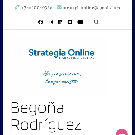
+34630040366
strategiaonline@gmail.com
Begoña
Rodríguez