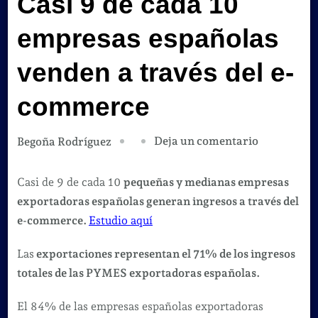
Casi 9 de cada 10
empresas españolas
venden a través del e-
commerce
en
Deja un comentario
Begoña Rodríguez
Casi
9
Casi de 9 de cada 10
pequeñas y medianas empresas
de
exportadoras españolas generan ingresos a través del
cada
e-commerce.
Estudio aquí
10
Las
exportaciones representan el 71% de los ingresos
empresas
totales de las PYMES exportadoras españolas.
españolas
venden
El 84% de las empresas españolas exportadoras
a