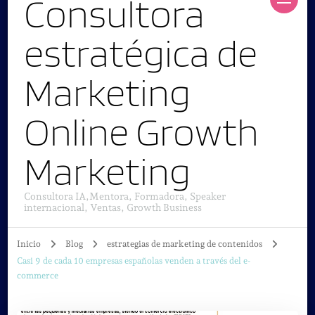
Consultora
estratégica de
Marketing
Online Growth
Marketing
Consultora IA,Mentora, Formadora, Speaker
internacional, Ventas, Growth Business
Inicio
Blog
estrategias de marketing de contenidos
Casi 9 de cada 10 empresas españolas venden a través del e-
commerce