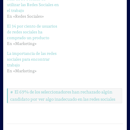
utilizar las Redes Sociales en
el trabajo
En «Redes Sociales»
El 34 por ciento de usuarios
de redes sociales ha
comprado un producto
En «Marketing»
La importancia de las redes
sociales para encontrar
trabajo
En «Marketing»
El 69% de los seleccionadores han rechazado algún
candidato por ver algo inadecuado en las redes sociales