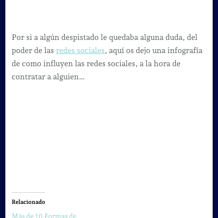
de
seleccionadores
han
Por si a algún despistado le quedaba alguna duda, del
rechazado
poder de las
redes sociales
, aquí os dejo una infografía
algún
de como influyen las redes sociales, a la hora de
candidato
contratar a alguien…
por
ver
algo
inadecuado
en
las
redes
sociales
Relacionado
Más de 10 Formas de