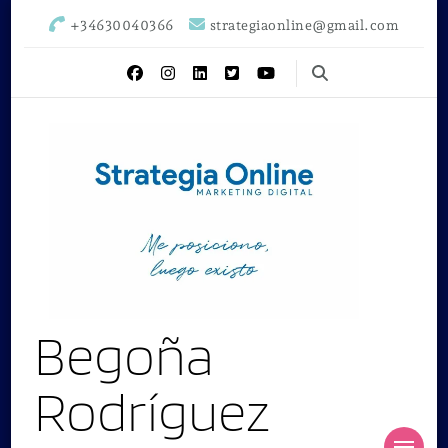
+34630040366
strategiaonline@gmail.com
Begoña
Rodríguez