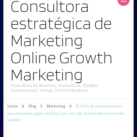
Consultora
estratégica de
Marketing
Online Growth
Marketing
Consultora IA,Mentora, Formadora, Speaker
internacional, Ventas, Growth Business
Inicio
Blog
Marketing
El 69% de seleccionadores
han rechazado algún candidato por ver algo inadecuado en las redes
sociales