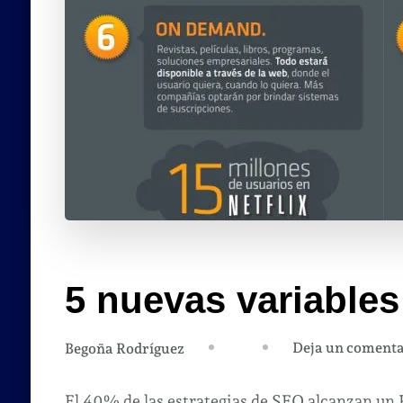
5 nuevas variables 
Deja un comenta
Begoña Rodríguez
El 40% de las estrategias de SEO alcanzan un 