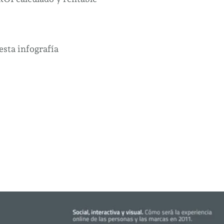
variables
para
el
esta infografía
éxito