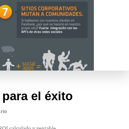
para el éxito
en
rio
5
nuevas
ROI calculado y rentable