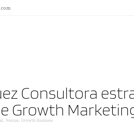
l.com
ez Consultora estra
ne Growth Marketin
al, Ventas, Growth Business