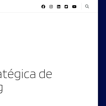
tégica de
g