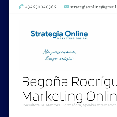
+34630040366
strategiaonline@gmai
Begoña Rodrígu
Marketing Onli
Consultora IA,Mentora, Formadora, Speaker internacion