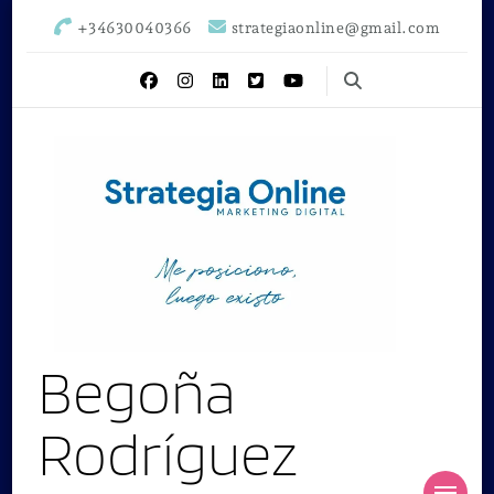
+34630040366
strategiaonline@gmail.com
Begoña
Rodríguez