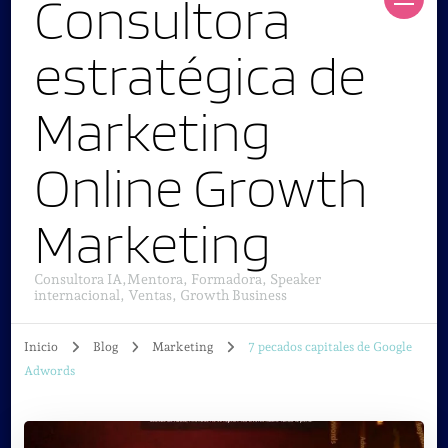
Consultora
estratégica de
Marketing
Online Growth
Marketing
Consultora IA,Mentora, Formadora, Speaker
internacional, Ventas, Growth Business
Inicio
Blog
Marketing
7 pecados capitales de Google
Adwords