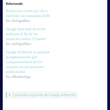
Relacionado
Reduce los costes por clic y
optimiza tus campañas SEM
En «Infografia»
Google hace más de $ 100
millones al día de los
anuncios online (1ºparte)
En «Infografías»
Google AdWords ya permite
la segmentación por
comportamiento de los
usuarios en sus anuncios
publicitarios
En «Marketing»
7 pecados capitales de Google Adwords