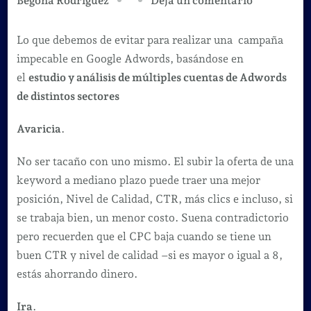
Deja un comentario
Begoña Rodríguez
7
pecados
Lo que debemos de evitar para realizar una campaña
capitales
impecable en Google Adwords, basándose en
de
el
estudio y análisis de múltiples cuentas de Adwords
Google
de distintos sectores
Adwords
Avaricia
.
No ser tacaño con uno mismo. El subir la oferta de una
keyword a mediano plazo puede traer una mejor
posición, Nivel de Calidad, CTR, más clics e incluso, si
se trabaja bien, un menor costo. Suena contradictorio
pero recuerden que el CPC baja cuando se tiene un
buen CTR y nivel de calidad –si es mayor o igual a 8,
estás ahorrando dinero.
Ira
.