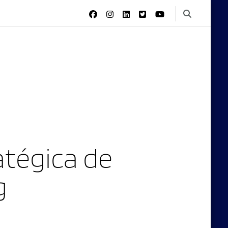
tégica de
g