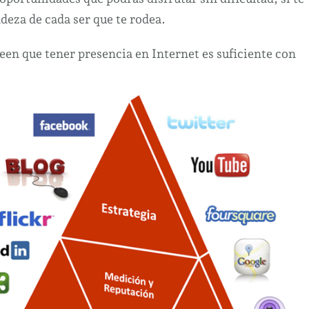
para
deza de cada ser que te rodea.
tener
éxito
een que tener presencia en Internet es suficiente con
internet