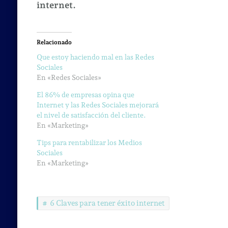
internet.
Relacionado
Que estoy haciendo mal en las Redes
Sociales
En «Redes Sociales»
El 86% de empresas opina que
Internet y las Redes Sociales mejorará
el nivel de satisfacción del cliente.
En «Marketing»
Tips para rentabilizar los Medios
Sociales
En «Marketing»
6 Claves para tener éxito internet