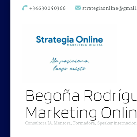
+34630040366
strategiaonline@gmai
Begoña Rodrígu
Marketing Onli
Consultora IA,Mentora, Formadora, Speaker internacion