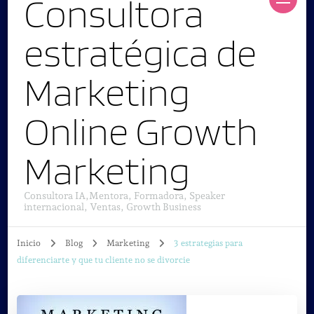
Consultora
estratégica de
Marketing
Online Growth
Marketing
Consultora IA,Mentora, Formadora, Speaker
internacional, Ventas, Growth Business
Inicio
Blog
Marketing
3 estrategias para
diferenciarte y que tu cliente no se divorcie