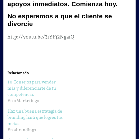
apoyos inmediatos. Comienza hoy.
No esperemos a que el cliente se
divorcie
http://youtu.be/3iYFj2NgaiQ
Relacionado
10 Consejos para vender
más y diferenciarte de tu
competencia.
En «Marketing»
Haz una buena estrategia de
branding hará que logres tus
metas.
En «branding»