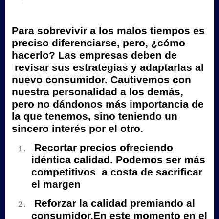
3
estrategias
Para sobrevivir a los malos tiempos es
para
preciso diferenciarse, pero, ¿cómo
diferenciarte
hacerlo? Las empresas deben de
y
revisar sus estrategias y adaptarlas al
que
nuevo consumidor. Cautivemos con
tu
nuestra personalidad a los demás,
cliente
pero no dándonos más importancia de
no
la que tenemos, sino teniendo un
sincero interés por el otro.
se
divorcie
Recortar precios ofreciendo
idéntica calidad.
Podemos ser más
competitivos a costa de sacrificar
el margen
Reforzar la calidad premiando al
consumidor.
En este momento en el