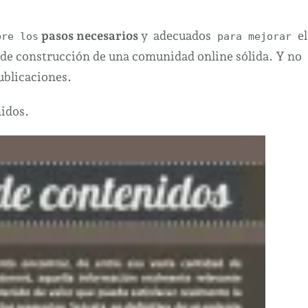
ses
pasos necesarios
y adecuados
el
re los
para mejorar
de construcción de una comunidad online sólida. Y no
ublicaciones.
rores
bre
nidos.
ración
ntenidos.