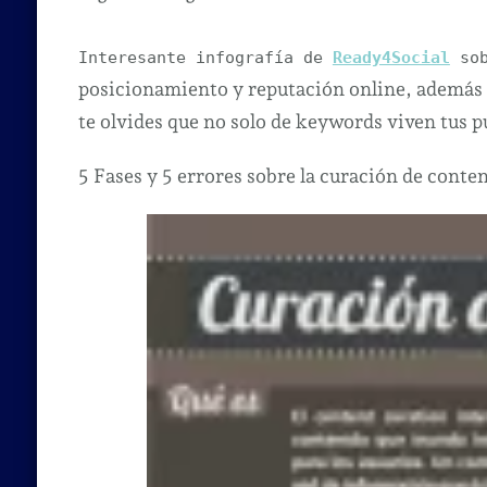
5
Fa
Interesante infografía de
Ready4Social
sob
y
posicionamiento y reputación online, además 
5
te olvides que no solo de keywords viven tus p
er
so
5 Fases y 5 errores sobre la curación de conte
la
cu
de
co