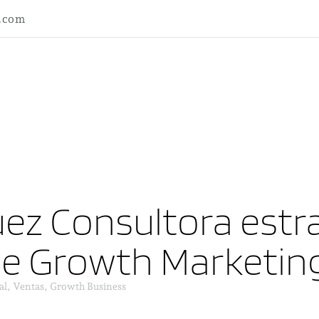
l.com
ez Consultora estra
ne Growth Marketin
al, Ventas, Growth Business