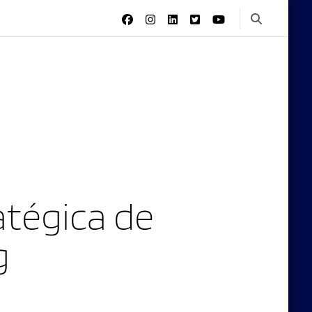
tégica de
g