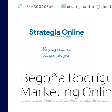
+34630040366
strategiaonline@gmai
Begoña Rodrígu
Marketing Onli
Consultora IA,Mentora, Formadora, Speaker internacion