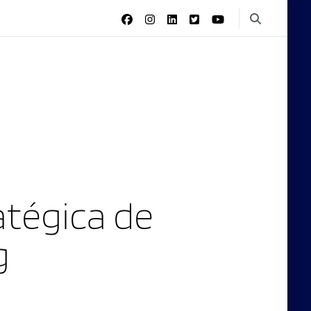
tégica de
g