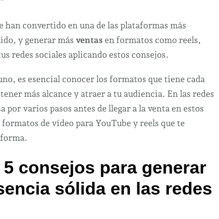
5
Tips
e han convertido en una de las plataformas más
para
nido, y generar más
ventas
en formatos como reels,
generar
tus redes sociales aplicando estos consejos.
más
ventas
 uno, es esencial conocer los formatos que tiene cada
y
tener más alcance y atraer a tu audiencia. En las redes
ser
sa por varios pasos antes de llegar a la venta en estos
un
 formatos de vídeo para YouTube y reels que te
experto
aforma.
en
redes
s 5 consejos para generar
sociales
encia sólida en las redes