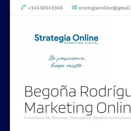
+34630040366
strategiaonline@gmai
Begoña Rodrígu
Marketing Onli
Consultora IA,Mentora, Formadora, Speaker internacion