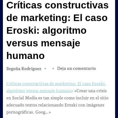
Críticas constructivas
de marketing: El caso
Eroski: algoritmo
versus mensaje
humano
en
Deja un comentario
Begoña Rodríguez
Críticas
constructi
Críticas constructivas de marketing: El caso Eroski:
de
algoritmo versus mensaje humano
: «Crear una crisis
marketing:
en Social Media es tan simple como incluir en el sitio
El
adecuado textos relacionando Eroski con imágenes
caso
pornográficas. Goog…»
Eroski: