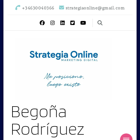
+34630040366
strategiaonline@gmail.com
Begoña
Rodríguez