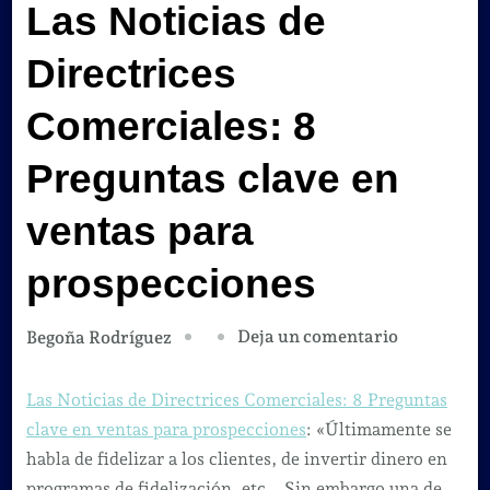
Las Noticias de
Directrices
Comerciales: 8
Preguntas clave en
ventas para
prospecciones
en
Deja un comentario
Begoña Rodríguez
Las
Noticias
Las Noticias de Directrices Comerciales: 8 Preguntas
de
clave en ventas para prospecciones
: «Últimamente se
Directrices
habla de fidelizar a los clientes, de invertir dinero en
Comerciale
programas de fidelización, etc… Sin embargo una de