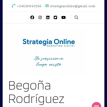
+34630040366
strategiaonline@gmail.com
Begoña
Rodríguez