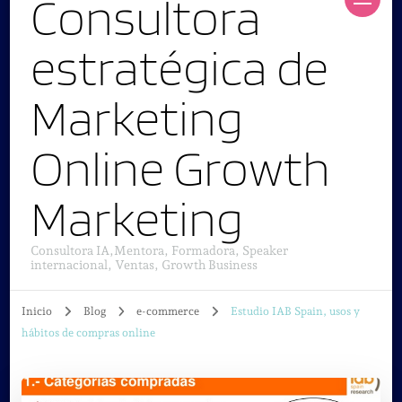
Consultora
estratégica de
Marketing
Online Growth
Marketing
Consultora IA,Mentora, Formadora, Speaker
internacional, Ventas, Growth Business
Inicio
Blog
e-commerce
Estudio IAB Spain, usos y
hábitos de compras online