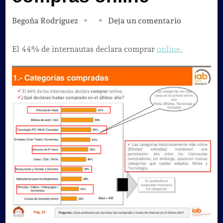
en
Deja un comentario
Begoña Rodríguez
Estudio
IAB
El 44% de internautas declara comprar
online.
Spain,
usos
y
hábitos
de
compras
online