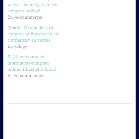
nuevas tecnologías en las
compras online?
En «e-commerce»
Más del 70 por ciento de
compras online crecen en
confianza y en ventas.
En «Blog»
El 74 por ciento de
internautas compran
online. III Estudio Anual
En «e-commerce»