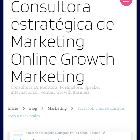
Consultora
estratégica de
Marketing
Online Growth
Marketing
Consultora IA,Mentora, Formadora, Speaker
internacional, Ventas, Growth Business
Inicio
Blog
Marketing
Facebook y sus estadísticas
poco o nada reales.