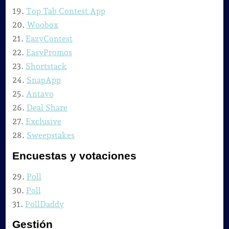
19.
Top Tab Contest App
20.
Woobox
21.
EazyContest
22.
EasyPromos
23.
Shortstack
24.
SnapApp
25.
Antavo
26.
Deal Share
27.
Exclusive
28.
Sweepstakes
Encuestas y votaciones
29.
Poll
30.
Poll
31.
PollDaddy
Gestión