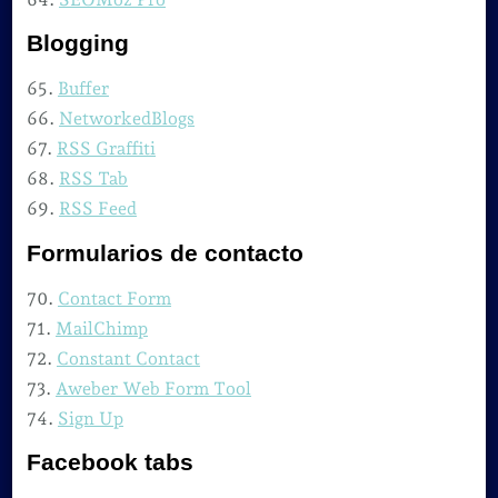
Blogging
65.
Buffer
66.
NetworkedBlogs
67.
RSS Graffiti
68.
RSS Tab
69.
RSS Feed
Formularios de contacto
70.
Contact Form
71.
MailChimp
72.
Constant Contact
73.
Aweber Web Form Tool
74.
Sign Up
Facebook tabs