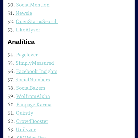
50.
SocialMention
51.
Newsle
52.
OpenStatusSearch
53.
LikeAlyzer
Analítica
54.
Pagelever
55.
SimplyMeasured
56.
Facebook Insights
57.
SocialNumbers
58.
SocialBakers
59.
WolframAlpha
60.
Fanpage Karma
61.
Quintly
62.
CrowdBooster
63.
Unilyzer
64.
SEOMoz Pro