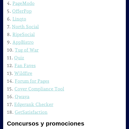
4.
PageModo
5.
OfferPop
6.
Linqto
7.
North Social
8.
RipeSocial
9.
AppBistro
10.
Tug of War
11.
Quiz
12.
Fan Faves
13.
Wildfire
14.
Forum for Pages
15.
Cover Compliance Tool
16.
Qwaya
17.
Edgerank Checker
18.
GetSatisfaction
Concursos y promociones