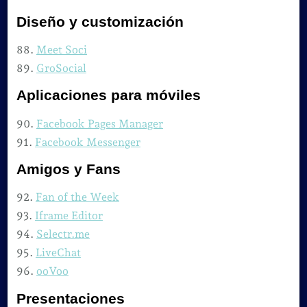
Diseño y customización
88.
Meet Soci
89.
GroSocial
Aplicaciones para móviles
90.
Facebook Pages Manager
91.
Facebook Messenger
Amigos y Fans
92.
Fan of the Week
93.
Iframe Editor
94.
Selectr.me
95.
LiveChat
96.
ooVoo
Presentaciones