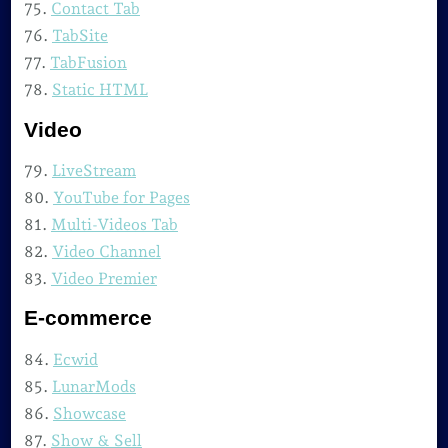
75.
Contact Tab
76.
TabSite
77.
TabFusion
78.
Static HTML
Video
79.
LiveStream
80.
YouTube for Pages
81.
Multi-Videos Tab
82.
Video Channel
83.
Video Premier
E-commerce
84.
Ecwid
85.
LunarMods
86.
Showcase
87.
Show & Sell