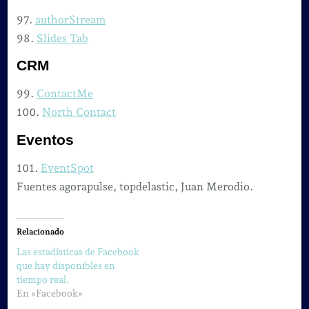
97.
authorStream
98.
Slides Tab
CRM
99.
ContactMe
100.
North Contact
Eventos
101.
EventSpot
Fuentes agorapulse, topdelastic, Juan Merodio.
Relacionado
Las estadísticas de Facebook
que hay disponibles en
tiempo real.
En «Facebook»