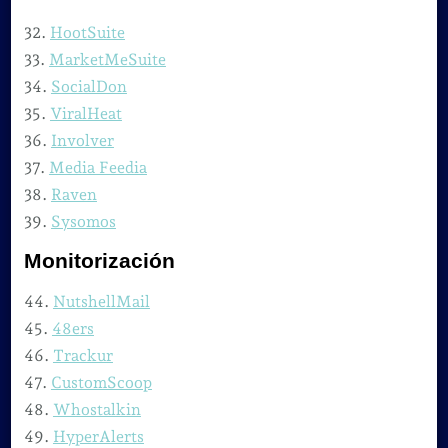
32.
HootSuite
33.
MarketMeSuite
34.
SocialDon
35.
ViralHeat
36.
Involver
37.
Media Feedia
38.
Raven
39.
Sysomos
Monitorización
44.
NutshellMail
45.
48ers
46.
Trackur
47.
CustomScoop
48.
Whostalkin
49.
HyperAlerts