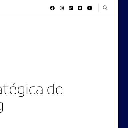
tégica de
g