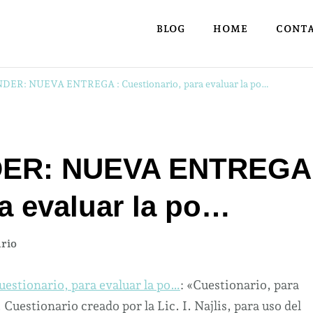
BLOG
HOME
CONT
: NUEVA ENTREGA : Cuestionario, para evaluar la po…
ER: NUEVA ENTREGA
ra evaluar la po…
en
rio
HACERyEMPRENDER:
NUEVA
onario, para evaluar la po…
: «Cuestionario, para
ENTREGA
 Cuestionario creado por la Lic. I. Najlis, para uso del