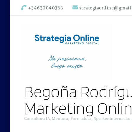
+34630040366
strategiaonline@gmai
Begoña Rodrígu
Marketing Onli
Consultora IA,Mentora, Formadora, Speaker internacion