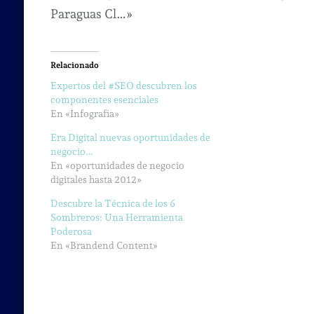
Paraguas Cl…»
Relacionado
Expertos del #SEO descubren los
componentes esenciales
En «Infografia»
Era Digital nuevas oportunidades de
negocio…
En «oportunidades de negocio
digitales hasta 2012»
Descubre la Técnica de los 6
Sombreros: Una Herramienta
Poderosa
En «Brandend Content»