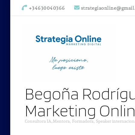
+34630040366
strategiaonline@gmai
Begoña Rodrígu
Marketing Onli
Consultora IA,Mentora, Formadora, Speaker internacion