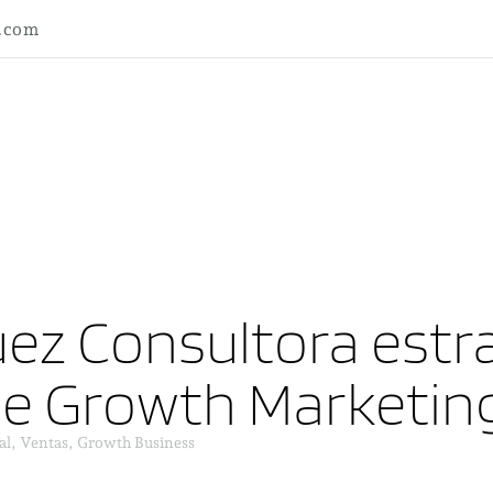
l.com
ez Consultora estra
ne Growth Marketin
al, Ventas, Growth Business