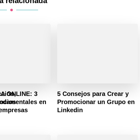
a relacionada
cción,
A ONLINE: 3
5 Consejos para Crear y
gocios
undamentales en
Promocionar un Grupo en
 empresas
Linkedin