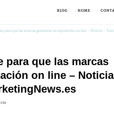
BLOG
HOME
CONT
me para que las marcas gestionen su reputación on line – Noticia – T
e para que las marcas
ación on line – Noticia
rketingNews.es
en
rio
Interesante