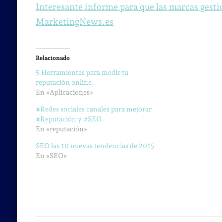
Interesante informe para que las marcas gesti
MarketingNews.es
Relacionado
5 Herramientas para medir tu
reputación online.
En «Aplicaciones»
#Redes sociales canales para mejorar
#Reputación y #SEO
En «reputación»
SEO las 10 nuevas tendencias de 2015
En «SEO»