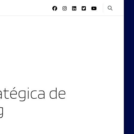
tégica de
g