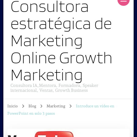
Consultora
estratégica de
Marketing
Online Growth
Marketing
Consultora IA,Mentora, Formadora, Speaker
internacional, Ventas, Growth Business
Inicio
Blog
Marketing
Introduce un vídeo en
PowerPoint en solo 3 pasos