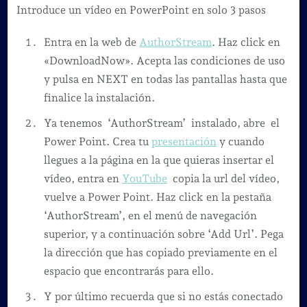
un
Introduce un vídeo en PowerPoint en solo 3 pasos
vídeo
Entra en la web de
AuthorStream
. Haz click en
en
«DownloadNow». Acepta las condiciones de uso
PowerPoin
y pulsa en NEXT en todas las pantallas hasta que
en
finalice la instalación.
solo
3
Ya tenemos ‘AuthorStream’ instalado, abre el
pasos
Power Point. Crea tu
presentación
y cuando
llegues a la página en la que quieras insertar el
vídeo, entra en
YouTube
copia la url del vídeo,
vuelve a Power Point. Haz click en la pestaña
‘AuthorStream’, en el menú de navegación
superior, y a continuación sobre ‘Add Url’. Pega
la dirección que has copiado previamente en el
espacio que encontrarás para ello.
Y por último recuerda que si no estás conectado