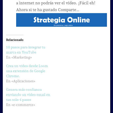
a internet no podrás ver el vídeo. ¡Fácil eh!
Ahora si te ha gustado Comparte…
Relacionado
10 pasos para integrar tu
marca en YouTube
En «Marketing»
Crea un vídeo desde Loom
una extensión de Google
Chrome.
En «Aplicaciones»
Genera más confianza
enviando un vídeo email en
tan solo 4 pasos
En «e-commerce»