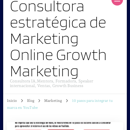
Consultora
estratégica de
Marketing
Online Growth
Marketing
Consultora IA,Mentora, Formadora, Speaker
internacional, Ventas, Growth Business
Inicio
Blog
Marketing
10 pasos para integrar tu
marca en YouTube