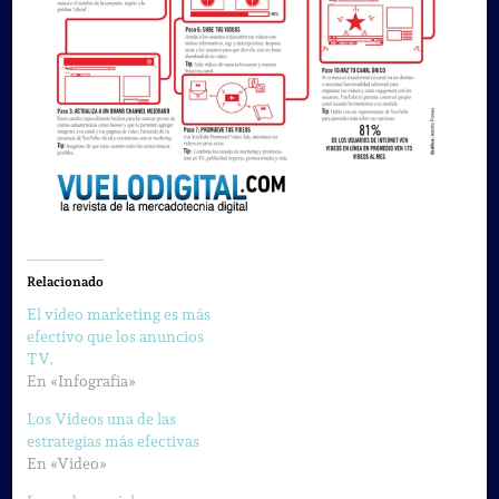
Relacionado
El vídeo marketing es más
efectivo que los anuncios
TV.
En «Infografia»
Los Vídeos una de las
estrategias más efectivas
En «Video»