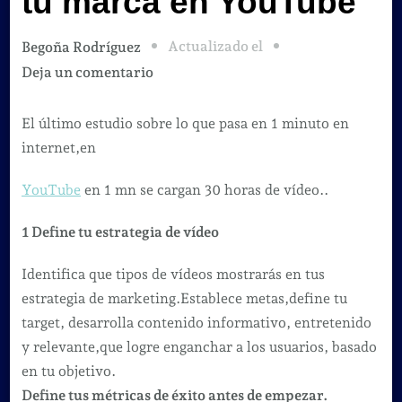
tu marca en YouTube
Actualizado el
Begoña Rodríguez
en
Deja un comentario
10
pasos
El último estudio sobre lo que pasa en 1 minuto en
para
internet,en
integrar
YouTube
en 1 mn se cargan 30 horas de vídeo..
tu
marca
1 Define tu estrategia de vídeo
en
YouTube
Identifica que tipos de vídeos mostrarás en tus
estrategia de marketing.Establece metas,define tu
target, desarrolla contenido informativo, entretenido
y relevante,que logre enganchar a los usuarios, basado
en tu objetivo.
Define tus métricas de éxito antes de empezar.