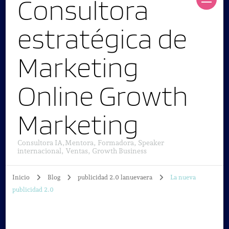
Consultora
estratégica de
Marketing
Online Growth
Marketing
Consultora IA,Mentora, Formadora, Speaker
internacional, Ventas, Growth Business
Inicio
Blog
publicidad 2.0 lanuevaera
La nueva
publicidad 2.0