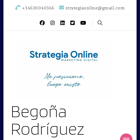
+34630040366
strategiaonline@gmail.com
Begoña
Rodríguez