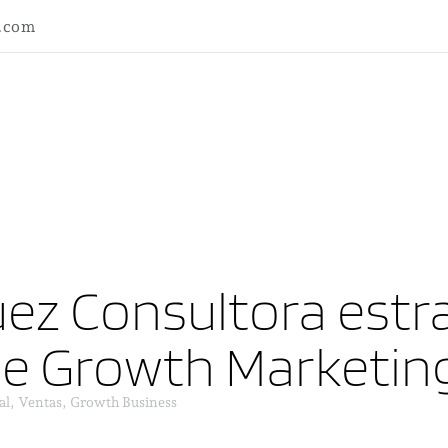
l.com
ez Consultora estra
ne Growth Marketin
al, Ventas, Growth Business