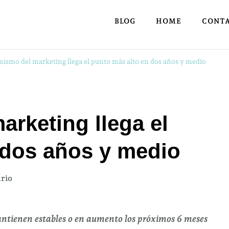
BLOG
HOME
CONT
mismo del marketing llega el punto más alto en dos años y medio
arketing llega el
 dos años y medio
en
rio
El
optimismo
ntienen estables o en aumento los próximos 6 meses
del