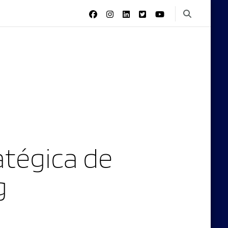
tégica de
g