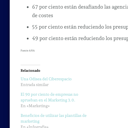
67 por ciento están desafiando las agencia
de costes
55 por ciento están reduciendo los presu
49 por ciento están reduciendo los pres
Fuente ANA
Relacionado
Una Odisea del Ciberespacio
Entrada similar
El 90 por ciento de empresas no
aprueban en el Marketing 3.0.
En «Marketing»
Beneficios de utilizar las plantillas de
marketing
En «Infografia»