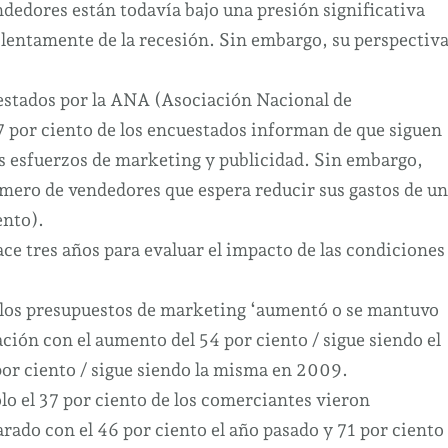
marketing
dedores están todavía bajo una presión significativa
llega
 lentamente de la recesión.
Sin embargo, su perspectiv
el
punto
uestados por la ANA (Asociación Nacional de
más
7 por ciento de los encuestados informan de que siguen
alto
sus esfuerzos de marketing y publicidad.
Sin embargo,
en
mero de vendedores que espera reducir sus gastos de un
dos
ento).
años
 tres años para evaluar el impacto de las condiciones
y
medio
de los presupuestos de marketing ‘aumentó o se mantuvo
ión con el aumento del 54 por ciento / sigue siendo el
or ciento / sigue siendo la misma en 2009.
lo el 37 por ciento de los comerciantes vieron
rado con el 46 por ciento el año pasado y 71 por ciento