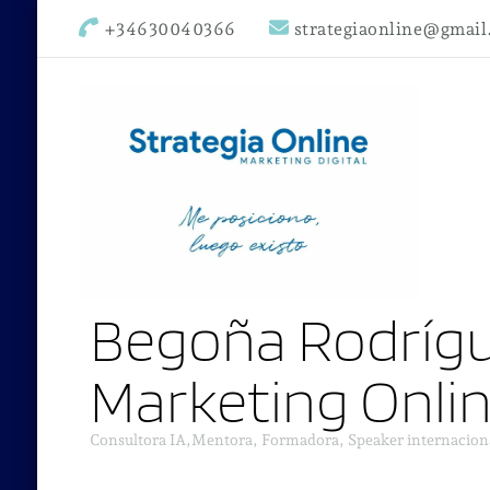
+34630040366
strategiaonline@gmai
Begoña Rodrígu
Marketing Onli
Consultora IA,Mentora, Formadora, Speaker internacion