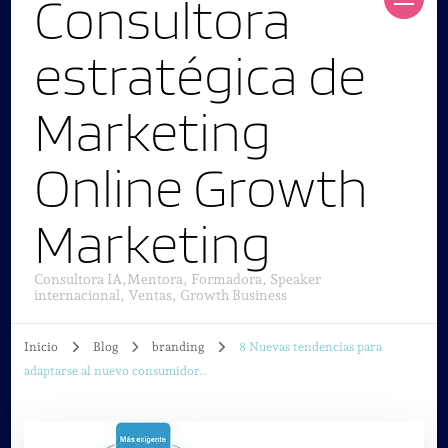
Consultora
estratégica de
Marketing
Online Growth
Marketing
Consultora IA,Mentora, Formadora, Speaker
internacional, Ventas, Growth Business
Inicio
Blog
branding
8 Nuevas tendencias para
adaptarse al nuevo consumidor..