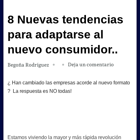
8 Nuevas tendencias
para adaptarse al
nuevo consumidor..
en
Deja un comentario
Begoña Rodríguez
8
Nuevas
¿ Han cambiado las empresas acorde al nuevo formato
tendencias
? La respuesta es NO todas!
para
adaptarse
al
nuevo
consumidor
Estamos viviendo la mayor y más rápida revolución