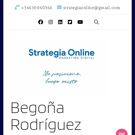
+34630040366
strategiaonline@gmail.com
Begoña
Rodríguez