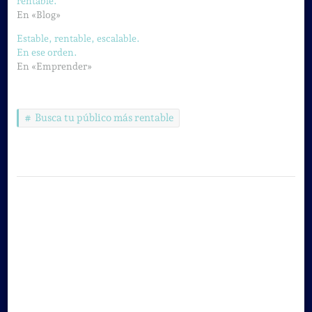
rentable.
En «Blog»
Estable, rentable, escalable.
En ese orden.
En «Emprender»
Busca tu público más rentable