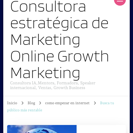
Consultora
estratégica de
Marketing
Online Growth
Marketing
Consultora IA,Mentora, Formadora, Speaker
internacional, Ventas, Growth Business
Inicio
Blog
como empezar en internet
Busca tu
público más rentable