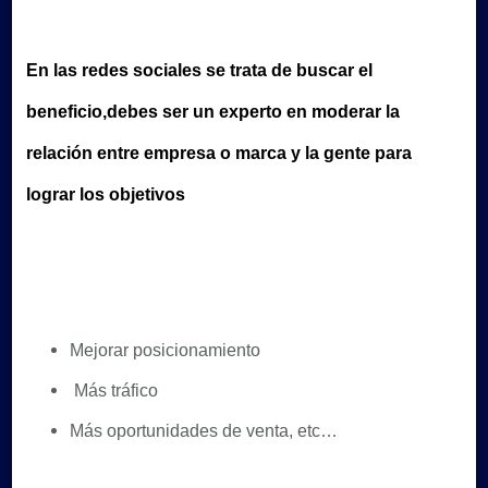
Sinceridad
honestidad
empatía….
En las redes sociales se trata de buscar el
En
beneficio,debes ser un experto en moderar la
los
medios
relación entre empresa o marca y la gente para
sociales
lograr los objetivos
Mejorar posicionamiento
Más tráfico
Más oportunidades de venta, etc…