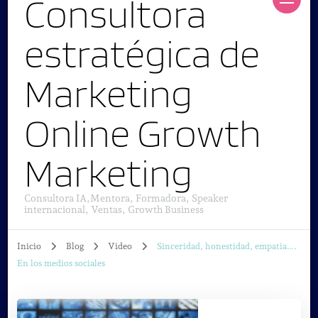
Consultora
estratégica de
Marketing
Online Growth
Marketing
Consultora IA,Mentora, Formadora, Speaker
internacional, Ventas, Growth Business
Inicio
Blog
Video
Sinceridad, honestidad, empatía….
En los medios sociales