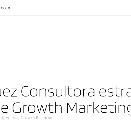
l.com
ez Consultora estra
ne Growth Marketin
al, Ventas, Growth Business