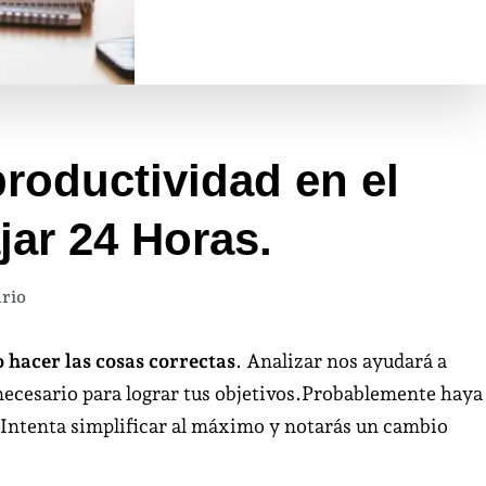
roductividad en el
jar 24 Horas.
en
rio
Menos
es
 hacer las cosas correctas
. Analizar nos ayudará a
más,
 necesario para lograr tus objetivos.Probablemente haya
la
 Intenta simplificar al máximo y notarás un cambio
productividad
en