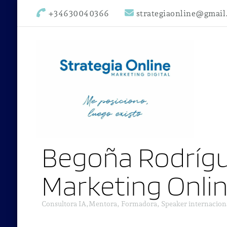
+34630040366
strategiaonline@gmai
Begoña Rodrígu
Marketing Onli
Consultora IA,Mentora, Formadora, Speaker internacion