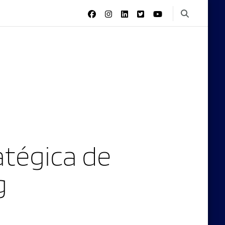
tégica de
g