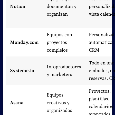
Notion
documentan y
personalizab
organizan
vista calend
Equipos con
Personalizab
Monday.com
proyectos
automatizac
complejos
CRM
Todo en uno
Infoproductores
Systeme.io
embudos, em
y marketers
reservas, 
Proyectos,
Equipos
plantillas,
Asana
creativos y
calendarios
organizados
avanzados