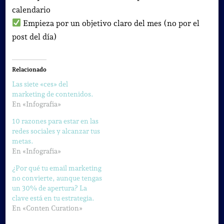
calendario
Empieza por un objetivo claro del mes (no por el
post del día)
Relacionado
Las siete «ces» del
marketing de contenidos.
En «Infografia»
10 razones para estar en las
redes sociales y alcanzar tus
metas.
En «Infografia»
¿Por qué tu email marketing
no convierte, aunque tengas
un 30% de apertura? La
clave está en tu estrategia.
En «Conten Curation»