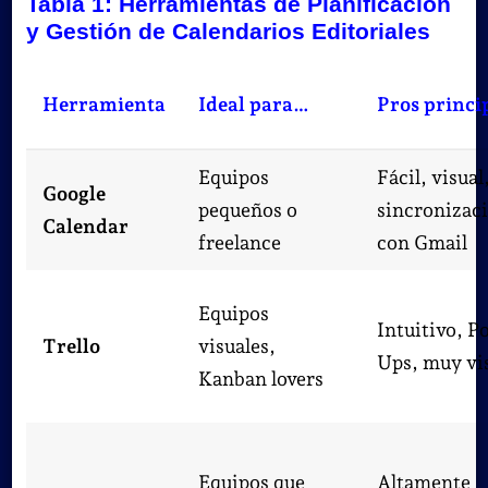
Tabla 1: Herramientas de Planificación
y Gestión de Calendarios Editoriales
Herramienta
Ideal para…
Pros princi
Equipos
Fácil, visual
Google
pequeños o
sincronizac
Calendar
freelance
con Gmail
Equipos
Intuitivo, P
Trello
visuales,
Ups, muy vi
Kanban lovers
Equipos que
Altamente