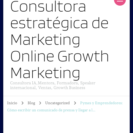
Consultora
estratégica de
Marketing
Online Growth
Marketing
Consultora IA,Mentora, Formadora, Speaker
internacional, Ventas, Growth Business
Inicio
Blog
Uncategorized
Pymes y Emprendedores:
Cómo escribir un comunicado de prensa y llegar a l…