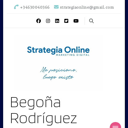
+34630040366
strategiaonline@gmail.com
Begoña
Rodríguez