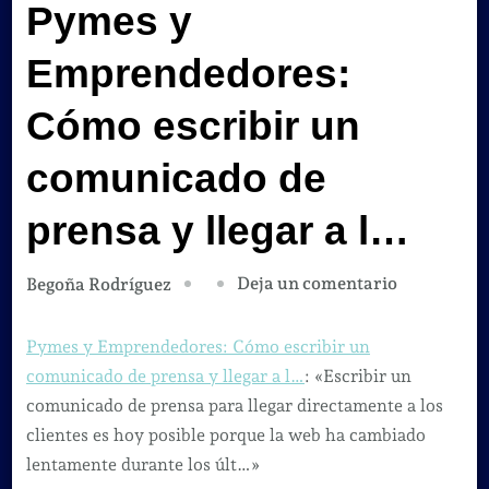
Pymes y
Emprendedores:
Cómo escribir un
comunicado de
prensa y llegar a l…
en
Deja un comentario
Begoña Rodríguez
Pymes
y
Pymes y Emprendedores: Cómo escribir un
Emprended
comunicado de prensa y llegar a l…
: «Escribir un
Cómo
comunicado de prensa para llegar directamente a los
escribir
clientes es hoy posible porque la web ha cambiado
un
lentamente durante los últ…»
comunicad