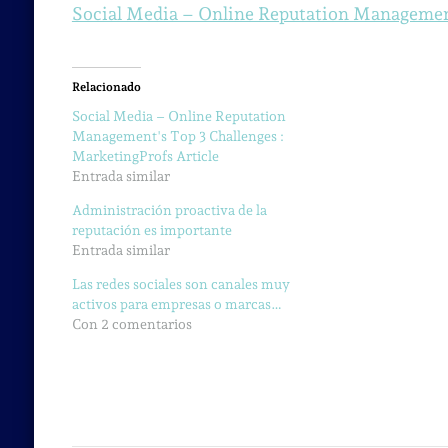
Social Media – Online Reputation Management
Relacionado
Social Media – Online Reputation
Management's Top 3 Challenges :
MarketingProfs Article
Entrada similar
Administración proactiva de la
reputación es importante
Entrada similar
Las redes sociales son canales muy
activos para empresas o marcas…
Con 2 comentarios