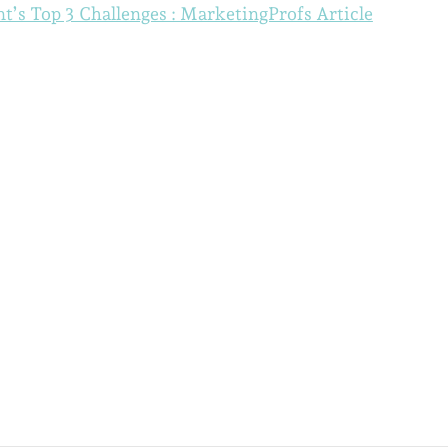
Media
’s Top 3 Challenges : MarketingProfs Article
–
Online
Reputation
Management’s
Top
3
Challenges
:
MarketingProfs
Article