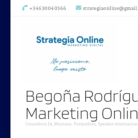
+34630040366
strategiaonline@gmai
Begoña Rodrígu
Marketing Onli
Consultora IA,Mentora, Formadora, Speaker internacion