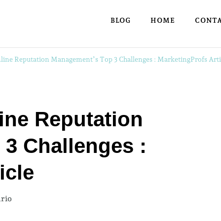
BLOG
HOME
CONT
line Reputation Management’s Top 3 Challenges : MarketingProfs Arti
ine Reputation
3 Challenges :
icle
en
rio
Social