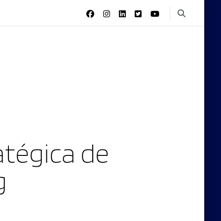
tégica de
g