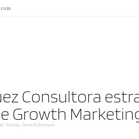
l.com
ez Consultora estra
ne Growth Marketin
al, Ventas, Growth Business