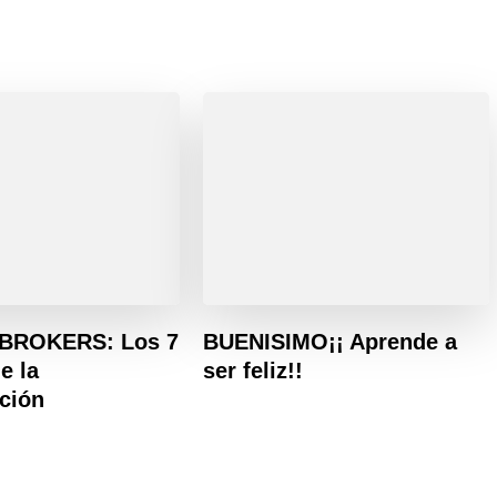
BROKERS: Los 7
BUENISIMO¡¡ Aprende a
e la
ser feliz!!
ción