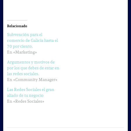
Relacionado
Subvención para el
comercio de Galicia hasta el
70 por ciento.
En «Marketing»
Argumentos y motivos de
por los que debes de estar en
las redes sociales.
En «Community Manager»
Las Redes Sociales el gran
aliado de tu negocio
En «Redes Sociales»