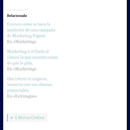
Relacionado
Conoce como se hace la
medición de una campaña
de Marketing Digital.
En «Marketing»
Marketing 4.0 Darle al
cliente lo que necesita antes
de que lo pida.
En «Marketing»
Haz crecer tu negocio,
!conecta con tus clientes
potenciales¡
En «Estrategias»
4 Metas Online