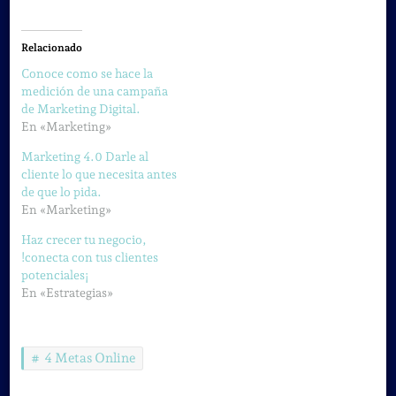
Relacionado
Conoce como se hace la
medición de una campaña
de Marketing Digital.
En «Marketing»
Marketing 4.0 Darle al
cliente lo que necesita antes
de que lo pida.
En «Marketing»
Haz crecer tu negocio,
!conecta con tus clientes
potenciales¡
En «Estrategias»
4 Metas Online