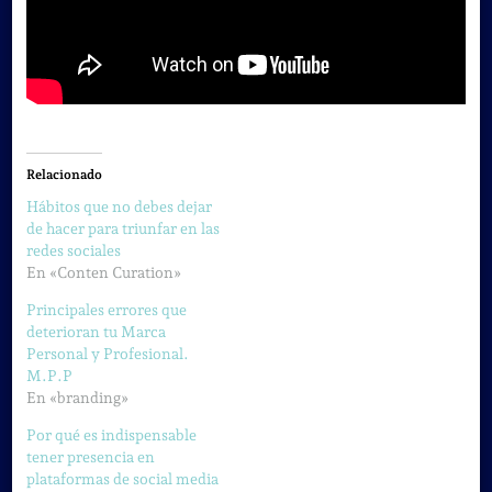
Relacionado
Hábitos que no debes dejar
de hacer para triunfar en las
redes sociales
En «Conten Curation»
Principales errores que
deterioran tu Marca
Personal y Profesional.
M.P.P
En «branding»
Por qué es indispensable
tener presencia en
plataformas de social media