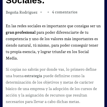
Sociales.
en
4 comentarios
Begoña Rodríguez
Cómo
empezar
En las redes sociales es importante que consigas ser un
a
gran profesional
para poder diferenciarte de tu
ser
competencia y uno de los valores más importantes es
un
siendo natural, tú mismo, para poder conseguir tener
gran
tu propia esencia, y lograr triunfar en los Social
profesional
Media.
de
Si copias no sabrás por donde vas, lo primero define
éxito
una buena
estrategia
puede definirse como la
en
determinación de los objetivos y metas de carácter
las
básico de una empresa y la adopción de los cursos de
Redes
acción y la asignación de recursos que resultan
Sociales.
necesarios para llevar a cabo dichas metas.