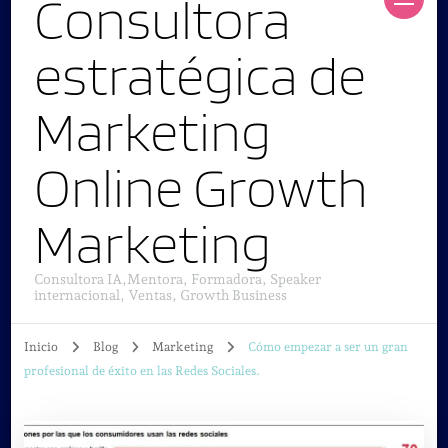
Consultora
estratégica de
Marketing
Online Growth
Marketing
Consultora IA,Mentora, Formadora, Speaker
internacional, Ventas, Growth Business
Inicio
Blog
Marketing
Cómo empezar a ser un gran
profesional de éxito en las Redes Sociales.